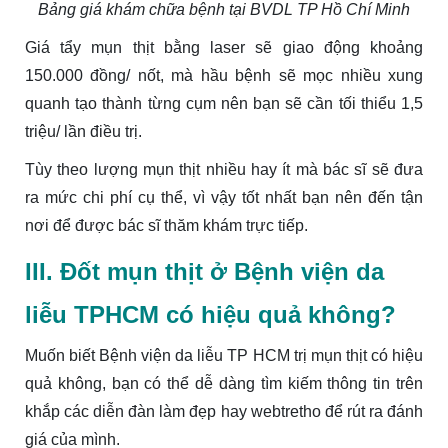
Bảng giá khám chữa bệnh tại BVDL TP Hồ Chí Minh
Giá tẩy mụn thịt bằng laser sẽ giao động khoảng
150.000 đồng/ nốt, mà hầu bệnh sẽ mọc nhiều xung
quanh tạo thành từng cụm nên bạn sẽ cần tối thiểu 1,5
triệu/ lần điều trị.
Tùy theo lượng mụn thịt nhiều hay ít mà bác sĩ sẽ đưa
ra mức chi phí cụ thể, vì vậy tốt nhất bạn nên đến tận
nơi để được bác sĩ thăm khám trực tiếp.
III. Đốt mụn thịt ở Bệnh viện da
liễu TPHCM có hiệu quả không?
Muốn biết Bệnh viện da liễu TP HCM trị mụn thịt có hiệu
quả không, bạn có thể dễ dàng tìm kiếm thông tin trên
khắp các diễn đàn làm đẹp hay webtretho để rút ra đánh
giá của mình.