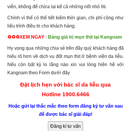
viễn, không để chừa lại kể cả những nốt nhỏ liti.
Chính vì thế có thể tiết kiệm thời gian, chi phí cũng như
liệu trình điều trị cho khách hàng.
♻️♻️♻️XEM NGAY
:
Bảng giá trị mụn thịt tại Kangnam
Hy vọng qua những chia sẻ trên đây quý khách hàng đã
hiểu rõ hơn về dịch vụ đốt mụn thịt ở bệnh viện da liễu.
Nếu còn bất kỳ lo lắng nào xin vui lòng hiện hệ với
Kangnam theo Form dưới đây
Đặt lịch hẹn với bác sĩ da liễu qua
Hotline
1900.6466
Hoặc gửi lại thắc mắc theo form đăng ký tư vấn sau
để được bác sĩ giải đáp!
Đăng kí tư vấn