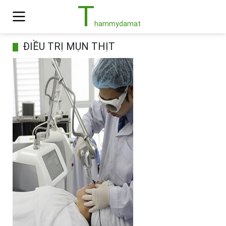
T
hammydamat
ĐIỀU TRỊ MỤN THỊT