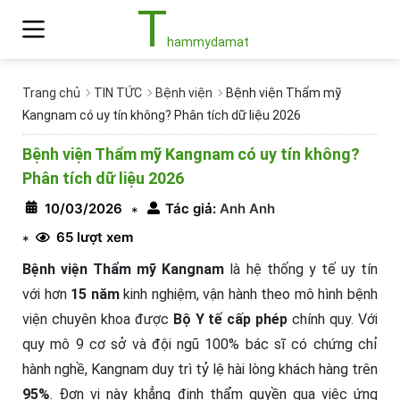
T
hammydamat
Trang chủ
TIN TỨC
Bệnh viện
Bệnh viện Thẩm mỹ
Kangnam có uy tín không? Phân tích dữ liệu 2026
Bệnh viện Thẩm mỹ Kangnam có uy tín không?
Phân tích dữ liệu 2026
10/03/2026
Tác giả:
Anh Anh
*
65 lượt xem
*
Bệnh viện Thẩm mỹ Kangnam
là hệ thống y tế uy tín
với hơn
15 năm
kinh nghiệm, vận hành theo mô hình bệnh
viện chuyên khoa được
Bộ Y tế cấp phép
chính quy. Với
quy mô 9 cơ sở và đội ngũ 100% bác sĩ có chứng chỉ
hành nghề, Kangnam duy trì tỷ lệ hài lòng khách hàng trên
95%
. Đơn vị này khẳng định thẩm quyền qua việc ứng