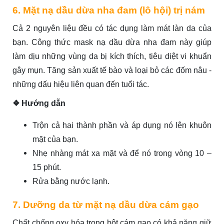
6. Mặt nạ dầu dừa nha đam (lô hội) trị nám
Cả 2 nguyên liệu đều có tác dụng làm mát làn da của
bạn. Công thức mask nạ dầu dừa nha đam này giúp
làm dịu những vùng da bị kích thích, tiêu diệt vi khuẩn
gây mụn. Tăng sản xuất tế bào và loại bỏ các đốm nâu -
những dấu hiệu liên quan đến tuổi tác.
❖ Hướng dẫn
Trộn cả hai thành phần và áp dụng nó lên khuôn
mặt của bạn.
Nhẹ nhàng mát xa mặt và để nó trong vòng 10 –
15 phút.
Rửa bằng nước lạnh.
7. Dưỡng da từ mặt nạ dầu dừa cám gạo
Chất chống oxy hóa trong bột cám gạo có khả năng giữ