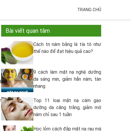
TRANG CHỦ
Bài viết quan tâm
Cách trị nám bằng lá tía tô như
thế nào để đạt hiệu quả cao?
9 cách làm mặt nạ nghệ dưỡng
da sáng mịn, giảm hẳn nám, tàn
g
nhang
ư
Top 11 loại mặt nạ cám gạo
dưỡng da căng trắng, giảm mờ
nám chỉ sau 1 tuần
Học lỏm cách đắp mặt nạ rau má