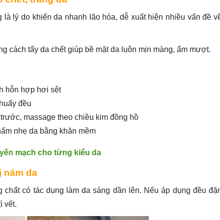
 là lý do khiến da nhanh lão hóa, dễ xuất hiện nhiều vấn đề v
ng cách tẩy da chết giúp bề mặt da luôn mịn màng, ẩm mượt.
nh hỗn hợp hơi sệt
khuấy đều
trước, massage theo chiều kim đồng hồ
 thấm nhẹ da bằng khăn mềm
yến mạch cho từng kiểu da
rị nám da
g chất có tác dụng làm da sáng dần lên. Nếu áp dụng đều đặ
 vết.