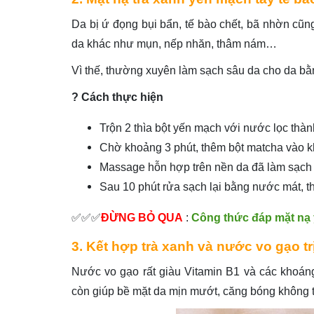
Da bị ứ đọng bụi bẩn, tế bào chết, bã nhờn cũng
da khác như mụn, nếp nhăn, thâm nám…
Vì thế, thường xuyên làm sạch sâu da cho da bằ
? Cách thực hiện
Trộn 2 thìa bột yến mạch với nước lọc thà
Chờ khoảng 3 phút, thêm bột matcha vào 
Massage hỗn hợp trên nền da đã làm sạch 
Sau 10 phút rửa sạch lại bằng nước mát,
✅✅✅
ĐỪNG BỎ QUA
:
Công thức đáp mặt nạ 
3. Kết hợp trà xanh và nước vo gạo t
Nước vo gạo rất giàu Vitamin B1 và các khoán
còn giúp bề mặt da mịn mướt, căng bóng không tì