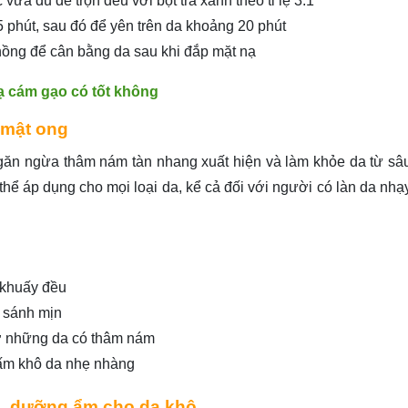
ừa đủ để trộn đều với bột trà xanh theo tỉ lệ 3:1
 phút, sau đó để yên trên da khoảng 20 phút
hồng để cân bằng da sau khi đắp mặt nạ
ạ cám gạo có tốt không
h mật ong
găn ngừa thâm nám tàn nhang xuất hiện và làm khỏe da từ sâ
thể áp dụng cho mọi loại da, kể cả đối với người có làn da nhạ
, khuấy đều
p sánh mịn
 ở những da có thâm nám
hấm khô da nhẹ nhàng
a, dưỡng ẩm cho da khô