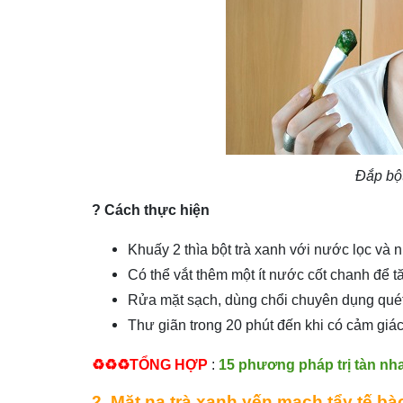
Đắp bột
? Cách thực hiện
Khuấy 2 thìa bột trà xanh với nước lọc và
Có thể vắt thêm một ít nước cốt chanh để 
Rửa mặt sạch, dùng chổi chuyên dụng quét
Thư giãn trong 20 phút đến khi có cảm giác
♻️♻️♻️TỔNG HỢP
:
15 phương pháp trị tàn nha
2. Mặt nạ trà xanh yến mạch tẩy tế bà