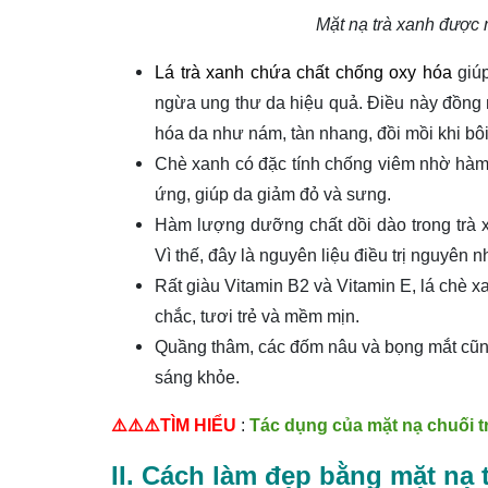
Mặt nạ trà xanh được 
Lá trà xanh chứa chất chống oxy hóa
giúp
ngừa ung thư da hiệu quả. Điều này đồng 
hóa da như nám, tàn nhang, đồi mồi khi bôi 
Chè xanh có đặc tính chống viêm nhờ hàm 
ứng, giúp da giảm đỏ và sưng.
Hàm lượng dưỡng chất dồi dào trong trà 
Vì thế, đây là nguyên liệu điều trị nguyên
Rất giàu Vitamin B2 và Vitamin E, lá chè xa
chắc, tươi trẻ và mềm mịn.
Quầng thâm, các đốm nâu và bọng mắt cũng 
sáng khỏe.
⚠️⚠️⚠️TÌM HIỂU
:
Tác dụng của mặt nạ chuối t
II. Cách làm đẹp bằng mặt nạ 