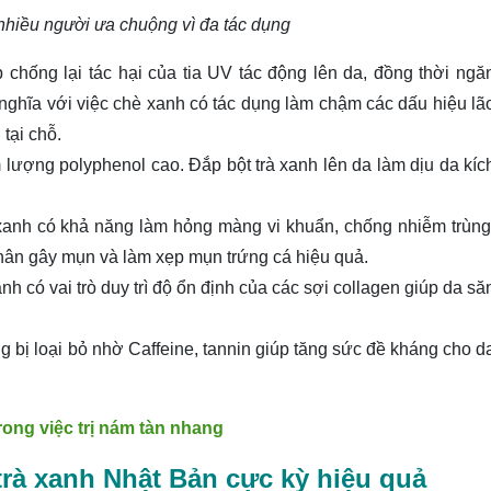
nhiều người ưa chuộng vì đa tác dụng
 chống lại tác hại của tia UV tác động lên da, đồng thời ngă
nghĩa với việc chè xanh có tác dụng làm chậm các dấu hiệu lã
tại chỗ.
lượng polyphenol cao. Đắp bột trà xanh lên da làm dịu da kíc
xanh có khả năng làm hỏng màng vi khuẩn, chống nhiễm trùng
 nhân gây mụn và làm xẹp mụn trứng cá hiệu quả.
nh có vai trò duy trì độ ổn định của các sợi collagen giúp da să
bị loại bỏ nhờ Caffeine, tannin giúp tăng sức đề kháng cho d
rong việc trị nám tàn nhang
trà xanh Nhật Bản cực kỳ hiệu quả