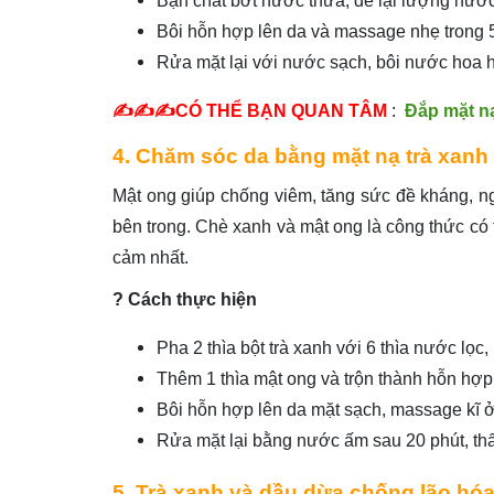
Bạn chắt bớt nước thừa, để lại lượng nước v
Bôi hỗn hợp lên da và massage nhẹ trong 5
Rửa mặt lại với nước sạch, bôi nước hoa 
✍️✍️✍️CÓ THỂ BẠN QUAN TÂM
:
Đắp mặt n
4. Chăm sóc da bằng mặt nạ trà xan
Mật ong giúp chống viêm, tăng sức đề kháng, n
bên trong. Chè xanh và mật ong là công thức có 
cảm nhất.
? Cách thực hiện
Pha 2 thìa bột trà xanh với 6 thìa nước lọc
Thêm 1 thìa mật ong và trộn thành hỗn hợ
Bôi hỗn hợp lên da mặt sạch, massage kĩ
Rửa mặt lại bằng nước ấm sau 20 phút, t
5. Trà xanh và dầu dừa chống lão hó