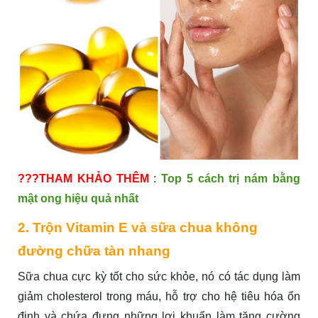
???THAM KHẢO THÊM
:
Top 5 cách trị nám bằng
mật ong hiệu quả nhất
2. Trộn Vitamin E và sữa chua không
đường chữa tàn nhang
Sữa chua cực kỳ tốt cho sức khỏe, nó có tác dụng làm
giảm cholesterol trong máu, hỗ trợ cho hệ tiêu hóa ổn
định và chứa đựng những lợi khuẩn làm tăng cường