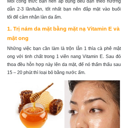
Mỗi công thức bạn nên áp dụng đều đặn theo hướng
dẫn 2-3 lần/tuần, tốt nhất bạn nên đắp mặt vào buổi
tối để cảm nhận làn da ẩm.
1. Trị nám da mặt bằng mặt nạ Vitamin E và
mật ong
Những việc bạn cần làm là trộn lẫn 1 thìa cà phê mật
ong với tinh chất trong 1 viên nang Vitamin E. Sau đó
thoa đều hỗn hợp này lên da mặt, để nó thẩm thấu sau
15 – 20 phút thì loại bỏ bằng nước ấm.