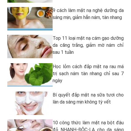
9 cách làm mặt nạ nghệ dưỡng da
sáng mịn, giảm hẳn nám, tàn nhang
Top 11 loại mặt nạ cám gạo dưỡng
da căng trắng, giảm mờ nám chỉ
sau 1 tuần
Học lỏm cách đắp mặt nạ rau má
trị sạch nám tàn nhang chỉ sau 7
ngày
Bí quyết đắp mặt nạ sữa tươi cho
làn da sáng mịn không tỳ vết
10 công thức làm mặt nạ bột đậu
đỏ NHANH-ĐỘC-LẠ cho da sáng