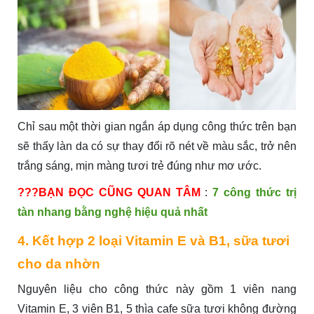
Chỉ sau một thời gian ngắn áp dụng công thức trên bạn
sẽ thấy làn da có sự thay đổi rõ nét về màu sắc, trở nên
trắng sáng, mịn màng tươi trẻ đúng như mơ ước.
?️?️?️BẠN ĐỌC CŨNG QUAN TÂM
:
7 công thức trị
tàn nhang bằng nghệ hiệu quả nhất
4. Kết hợp 2 loại Vitamin E và B1, sữa tươi
cho da nhờn
Nguyên liệu cho công thức này gồm 1 viên nang
Vitamin E, 3 viên B1, 5 thìa cafe sữa tươi không đường